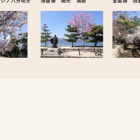
ヨシノ八分咲き
清盛像 陽光 満開
宝蔵横 枝