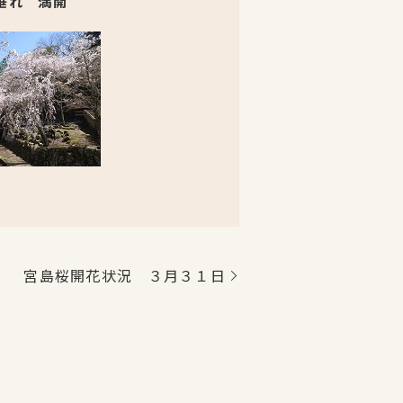
垂れ 満開
宮島桜開花状況 ３月３１日