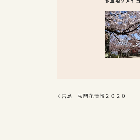
多宝塔ソメイ
宮島 桜開花情報２０２０