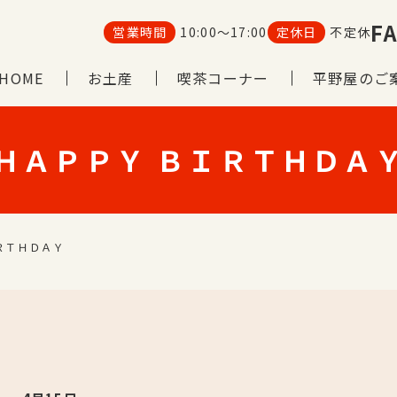
FA
営業時間
10:00～17:00
定休日
不定休
HOME
お土産
喫茶コーナー
平野屋のご
ＨＡＰＰＹ ＢＩＲＴＨＤＡ
ＲＴＨＤＡＹ