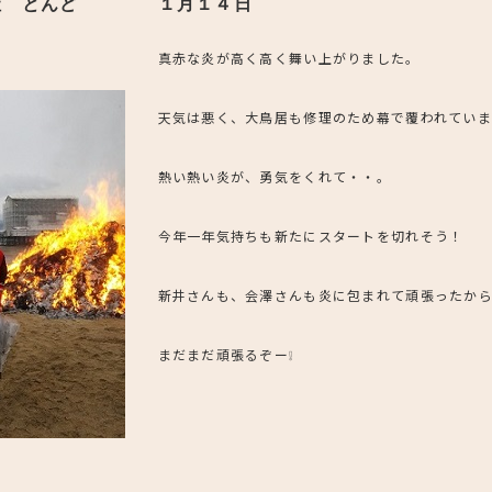
社 とんど
１月１４日
真赤な炎が高く高く舞い上がりました。
天気は悪く、大鳥居も修理のため幕で覆われてい
熱い熱い炎が、勇気をくれて・・。
今年一年気持ちも新たにスタートを切れそう！
新井さんも、会澤さんも炎に包まれて頑張ったか
まだまだ頑張るぞー❕